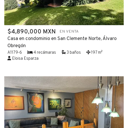
$4,890,000 MXN
EN VENTA
Casa en condominio en San Clemente Norte, Álvaro
Obregón
A1179-6
4 recámaras
3 baños
197 m²
Eloisa Esparza