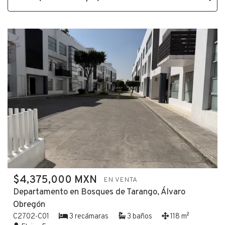
$4,375,000 MXN
EN VENTA
Departamento en Bosques de Tarango, Álvaro
Obregón
C2702-C01
3 recámaras
3 baños
118 m²