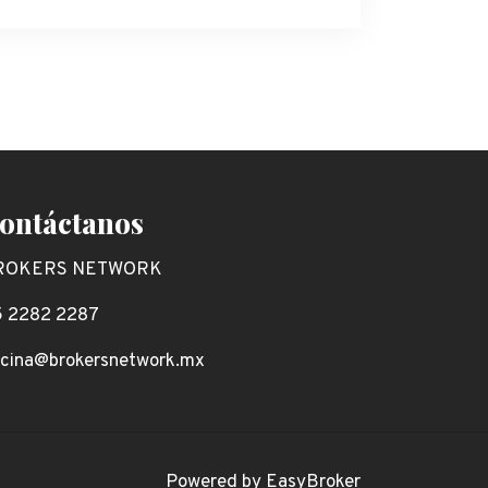
ontáctanos
ROKERS NETWORK
 2282 2287
icina@brokersnetwork.mx
Powered by
EasyBroker